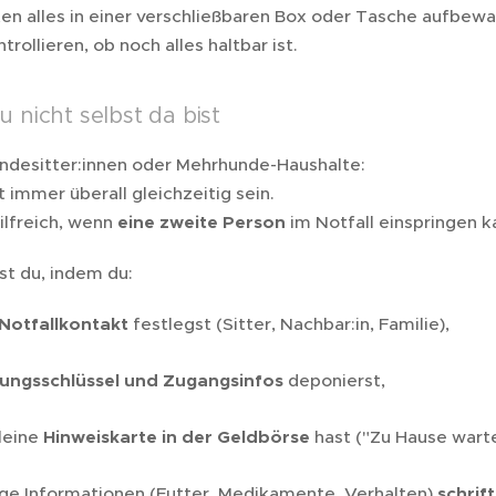
en alles in einer verschließbaren Box oder Tasche aufbewa
trollieren, ob noch alles haltbar ist.
du nicht selbst da bist
ndesitter:innen oder Mehrhunde-Haushalte:
 immer überall gleichzeitig sein.
ilfreich, wenn
eine zweite Person
im Notfall einspringen k
st du, indem du:
Notfallkontakt
festlegst (Sitter, Nachbar:in, Familie),
ngsschlüssel und Zugangsinfos
deponierst,
leine
Hinweiskarte in der Geldbörse
hast ("Zu Hause warte
ige Informationen (Futter, Medikamente, Verhalten)
schrift