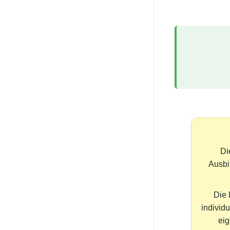
Di
Ausbi
Die 
individ
eig