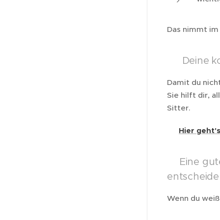
Das nimmt im E
📄 Deine ko
Damit du nicht
Sie hilft dir
Sitter.
👉
Hier geht'
❤️Eine gut
entscheide
Wenn du weißt,