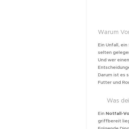
Warum Vorb
Ein Unfall, e
selten gelegen
Und wer einen
Entscheidung
Darum ist es 
Futter und Ro
🐕 Was dei
Ein
Notfall-V
griffbereit lie
Folgende Ding