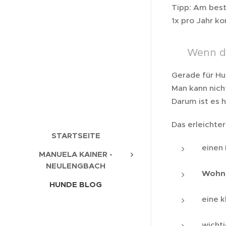
Tipp: Am best
1x pro Jahr kon
🧍‍♀️ Wenn 
Gerade für Hu
Man kann nicht
Darum ist es h
Das erleichter
STARTSEITE
einen
MANUELA KAINER -
NEULENGBACH
Wohnu
HUNDE BLOG
eine k
wicht